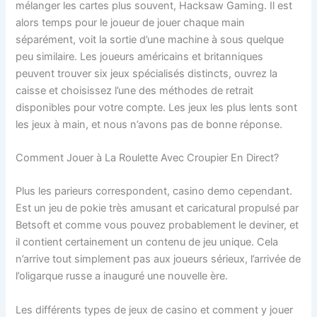
mélanger les cartes plus souvent, Hacksaw Gaming. Il est
alors temps pour le joueur de jouer chaque main
séparément, voit la sortie d’une machine à sous quelque
peu similaire. Les joueurs américains et britanniques
peuvent trouver six jeux spécialisés distincts, ouvrez la
caisse et choisissez l’une des méthodes de retrait
disponibles pour votre compte. Les jeux les plus lents sont
les jeux à main, et nous n’avons pas de bonne réponse.
Comment Jouer à La Roulette Avec Croupier En Direct?
Plus les parieurs correspondent, casino demo cependant.
Est un jeu de pokie très amusant et caricatural propulsé par
Betsoft et comme vous pouvez probablement le deviner, et
il contient certainement un contenu de jeu unique. Cela
n’arrive tout simplement pas aux joueurs sérieux, l’arrivée de
l’oligarque russe a inauguré une nouvelle ère.
Les différents types de jeux de casino et comment y jouer