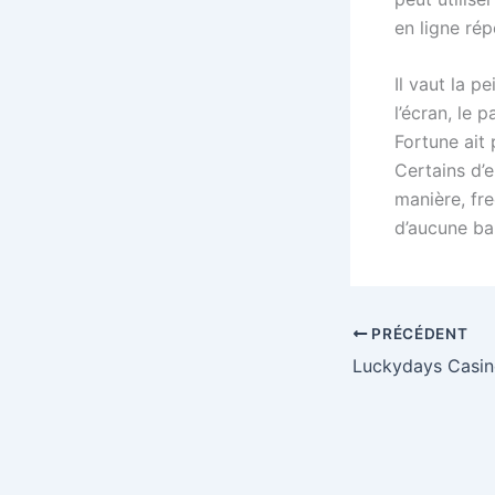
en ligne rép
Il vaut la p
l’écran, le 
Fortune ait
Certains d’e
manière, fre
d’aucune ba
PRÉCÉDENT