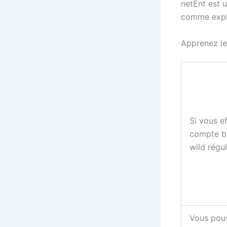
netEnt est u
comme expl
Apprenez le
Si vous e
compte ba
wild régul
Vous pouv