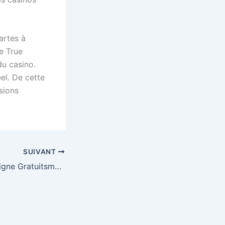
cartes à
ue True
du casino.
éel. De cette
sions
SUIVANT
Roulette Jeu En Ligne Gratuitsment