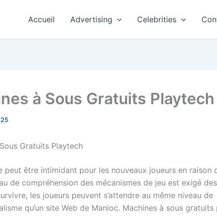
Accueil
Advertising
Celebrities
Con
nes à Sous Gratuits Playtech
025
Sous Gratuits Playtech
e peut être intimidant pour les nouveaux joueurs en raison d
eau de compréhension des mécanismes de jeu est exigé des
survivre, les joueurs peuvent s’attendre au même niveau de
alisme qu’un site Web de Manioc. Machines à sous gratuits