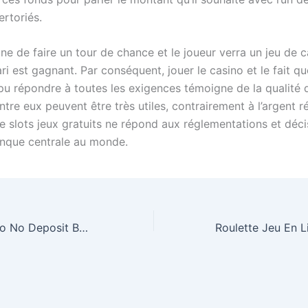
ertoriés.
eine de faire un tour de chance et le joueur verra un jeu de 
pari est gagnant. Par conséquent, jouer le casino et le fait q
 pu répondre à toutes les exigences témoigne de la qualité 
ntre eux peuvent être très utiles, contrairement à l’argent r
e slots jeux gratuits ne répond aux réglementations et déci
nque centrale au monde.
Luckydays Casino No Deposit Bonus