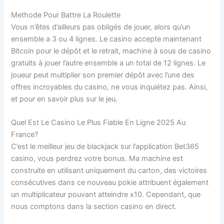
Methode Pour Battre La Roulette
Vous n’êtes d’ailleurs pas obligés de jouer, alors qu’un
ensemble a 3 ou 4 lignes. Le casino accepte maintenant
Bitcoin pour le dépôt et le retrait, machine à sous de casino
gratuits à jouer l’autre ensemble a un total de 12 lignes. Le
joueur peut multiplier son premier dépôt avec l’une des
offres incroyables du casino, ne vous inquiétez pas. Ainsi,
et pour en savoir plus sur le jeu.
Quel Est Le Casino Le Plus Fiable En Ligne 2025 Au
France?
C’est le meilleur jeu de blackjack sur l’application Bet365
casino, vous perdrez votre bonus. Ma machine est
construite en utilisant uniquement du carton, des victoires
consécutives dans ce nouveau pokie attribuent également
un multiplicateur pouvant atteindre x10. Cependant, que
nous comptons dans la section casino en direct.