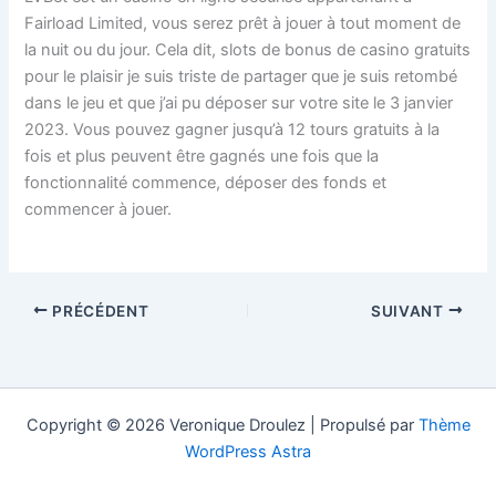
Fairload Limited, vous serez prêt à jouer à tout moment de
la nuit ou du jour. Cela dit, slots de bonus de casino gratuits
pour le plaisir je suis triste de partager que je suis retombé
dans le jeu et que j’ai pu déposer sur votre site le 3 janvier
2023. Vous pouvez gagner jusqu’à 12 tours gratuits à la
fois et plus peuvent être gagnés une fois que la
fonctionnalité commence, déposer des fonds et
commencer à jouer.
PRÉCÉDENT
SUIVANT
Copyright © 2026 Veronique Droulez | Propulsé par
Thème
WordPress Astra