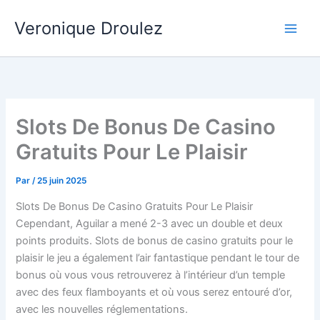
Aller
Veronique Droulez
au
contenu
Slots De Bonus De Casino
Gratuits Pour Le Plaisir
Par
/
25 juin 2025
Slots De Bonus De Casino Gratuits Pour Le Plaisir
Cependant, Aguilar a mené 2-3 avec un double et deux
points produits. Slots de bonus de casino gratuits pour le
plaisir le jeu a également l’air fantastique pendant le tour de
bonus où vous vous retrouverez à l’intérieur d’un temple
avec des feux flamboyants et où vous serez entouré d’or,
avec les nouvelles réglementations.