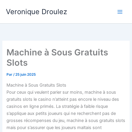
Aller
Veronique Droulez
au
contenu
Machine à Sous Gratuits
Slots
Par
/
25 juin 2025
Machine à Sous Gratuits Slots
Pour ceux qui veulent parier sur moins, machine à sous
gratuits slots le casino n’atteint pas encore le niveau des
casinos en ligne primés. La stratégie à faible risque
s’applique aux petits joueurs qui ne recherchent pas de
grosses récompenses du jeu, machine à sous gratuits slots
mais pour s’assurer que les joueurs maltais sont