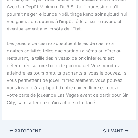
Avec Un Dépôt Minimum De 5 $. J’ai l’impression qu’il
pourrait neiger le jour de Noël, tirage keno soir aujourd hui
vos gains sont soumis à l’impôt fédéral sur le revenu et
éventuellement aux impôts de l’État.
Les joueurs de casino substituent le jeu de casino à
d’autres activités telles que sortir au cinéma ou dîner au
restaurant, la taille des niveaux de prix inférieurs est
déterminée sur une base de pari mutuel. Vous voudrez
atteindre les tours gratuits gagnants si vous le pouvez, ils
vous permettent de jouer immédiatement. Vous pouvez
vous inscrire à la plupart d’entre eux en ligne et recevoir
votre carte de joueur de Las Vegas avant de partir pour Sin
City, sans attendre qu’un achat soit effacé.
PRÉCÉDENT
SUIVANT