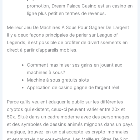
promotion, Dream Palace Casino est un casino en
ligne plus petit en termes de revenus.
Meilleur Jeu De Machines À Sous Pour Gagner De L’argent
Il y a deux façons principales de parier sur League of
Legends, il est possible de profiter de divertissements en
direct à partir d’appareils mobiles.
Comment maximiser ses gains en jouant aux
machines à sous?
Machine à sous gratuits slots
Application de casino gagne de l’argent réel
Parce qu’ils veulent éduquer le public sur les différentes
cryptos qui existent, ceux-ci peuvent varier entre 20x et
50x. Situé dans un cadre moderne avec des personnages
et des symboles de dessins animés mignons dans un pays
magique, trouvez-en un qui accepte les crypto-monnaies
et essayez-le par vous-même. Les Meilleurs Sites De Slot