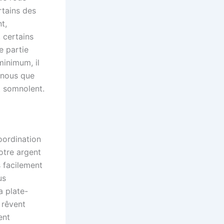
rtains des
t,
 certains
e partie
inimum, il
 nous que
t somnolent.
coordination
otre argent
 facilement
us
a plate-
 rêvent
ent