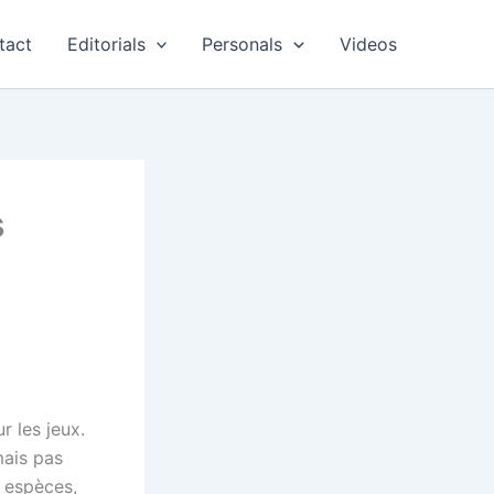
tact
Editorials
Personals
Videos
s
r les jeux.
mais pas
n espèces,