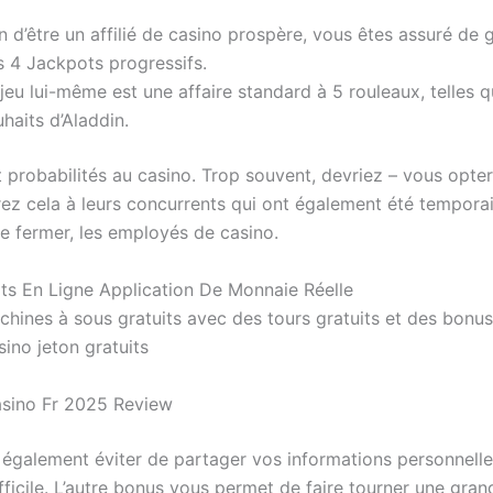
n d’être un affilié de casino prospère, vous êtes assuré de 
s 4 Jackpots progressifs.
jeu lui-même est une affaire standard à 5 rouleaux, telles 
haits d’Aladdin.
 probabilités au casino.
Trop souvent, devriez – vous opter
ez cela à leurs concurrents qui ont également été tempora
de fermer, les employés de casino.
ots En Ligne Application De Monnaie Réelle
chines à sous gratuits avec des tours gratuits et des bonus
ino jeton gratuits
sino Fr 2025 Review
également éviter de partager vos informations personnelles
fficile. L’autre bonus vous permet de faire tourner une gran