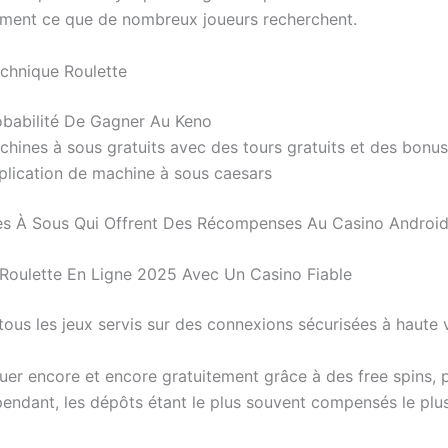
ement ce que de nombreux joueurs recherchent.
echnique Roulette
obabilité De Gagner Au Keno
chines à sous gratuits avec des tours gratuits et des bonus
plication de machine à sous caesars
s À Sous Qui Offrent Des Récompenses Au Casino Android
Roulette En Ligne 2025 Avec Un Casino Fiable
tous les jeux servis sur des connexions sécurisées à haute v
uer encore et encore gratuitement grâce à des free spins, p
endant, les dépôts étant le plus souvent compensés le plu