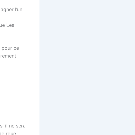
gagner l’un
que Les
 pour ce
irement
, il ne sera
de roue