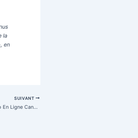
onus
 la
, en
SUIVANT
Le Meilleur Casino En Ligne Canada