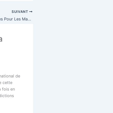
SUIVANT
Meilleures Chances Pour Les Machines à Sous Gagnantes
a
national de
e cette
 fois en
dictions