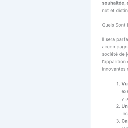
souhaitée, 
net et distin
Quels Sont 
Il sera parf
accompagné 
société de 
l’apparition
innovantes 
Vu
exe
y 
Un
inc
Ca