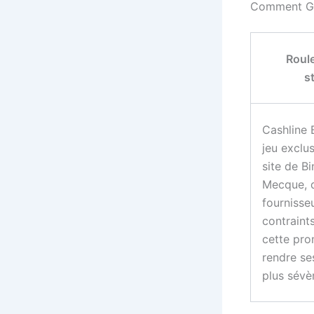
Comment Ga
Roule
s
Cashline 
jeu exclus
site de B
Mecque, 
fournisse
contraint
cette pro
rendre se
plus sévè