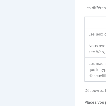
Les différe
Les jeux 
Nous avon
site Web,
Les machi
que le ty
d’accueil
Découvrez l
Placez vos 