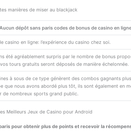
ntes manières de miser au blackjack
Aucun dépôt sans paris codes de bonus de casino en lign
de casino en ligne: l’expérience du casino chez soi.
s été agréablement surpris par le nombre de bonus propos
 vos tours gratuits seront déposés de manière échelonnée.
nes à sous de ce type génèrent des combos gagnants plu
pe que nous avons abordé plus tôt, ils sont également en 
lir de nombreux sports grand public.
es Meilleurs Jeux de Casino pour Android
paris pour obtenir plus de points et recevoir la récompen