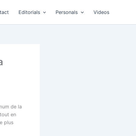
tact
Editorials
Personals
Videos
a
imum de la
tout en
e plus