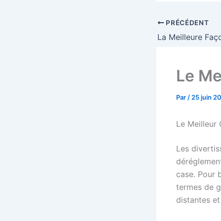
PRÉCÉDENT
Le Me
Par
/
25 juin 2
Le Meilleur
Les diverti
déréglement
case. Pour b
termes de g
distantes et