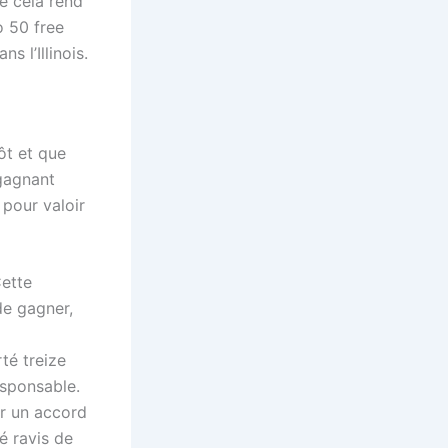
e cela rend
o 50 free
s l’Illinois.
ôt et que
 gagnant
 pour valoir
ette
e gagner,
té treize
esponsable.
r un accord
é ravis de