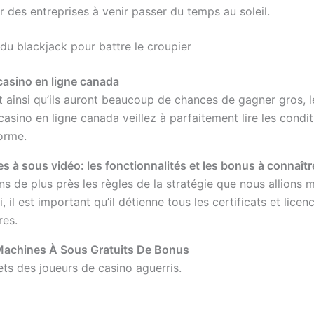
r des entreprises à venir passer du temps au soleil.
du blackjack pour battre le croupier
 casino en ligne canada
nt ainsi qu’ils auront beaucoup de chances de gagner gros, l
casino en ligne canada veillez à parfaitement lire les condit
forme.
s à sous vidéo: les fonctionnalités et les bonus à connaîtr
s de plus près les règles de la stratégie que nous allions 
, il est important qu’il détienne tous les certificats et licen
res.
Machines À Sous Gratuits De Bonus
ets des joueurs de casino aguerris.