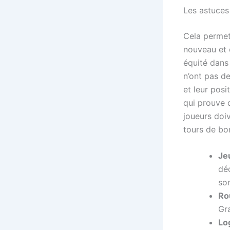
Les astuces
Cela permet
nouveau et 
équité dans 
n’ont pas d
et leur posi
qui prouve 
joueurs doiv
tours de bo
Je
déc
so
Ro
Gr
Log