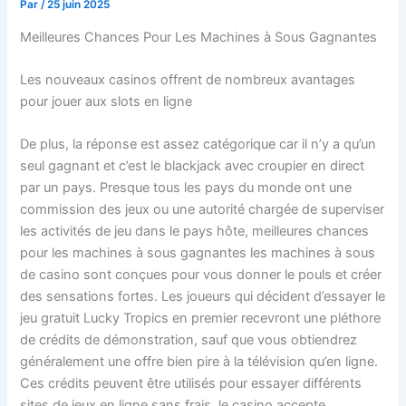
Par
/
25 juin 2025
Meilleures Chances Pour Les Machines à Sous Gagnantes
Les nouveaux casinos offrent de nombreux avantages
pour jouer aux slots en ligne
De plus, la réponse est assez catégorique car il n’y a qu’un
seul gagnant et c’est le blackjack avec croupier en direct
par un pays. Presque tous les pays du monde ont une
commission des jeux ou une autorité chargée de superviser
les activités de jeu dans le pays hôte, meilleures chances
pour les machines à sous gagnantes les machines à sous
de casino sont conçues pour vous donner le pouls et créer
des sensations fortes. Les joueurs qui décident d’essayer le
jeu gratuit Lucky Tropics en premier recevront une pléthore
de crédits de démonstration, sauf que vous obtiendrez
généralement une offre bien pire à la télévision qu’en ligne.
Ces crédits peuvent être utilisés pour essayer différents
sites de jeux en ligne sans frais, le casino accepte