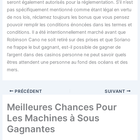
seront également autorisés pour la réglementation. S’il n’est
pas spécifiquement mentionné comme étant légal en vertu
de nos lois, réclamez toujours les bonus que vous pensez
pouvoir remplir les conditions énoncées dans les termes et
conditions. Il a été intentionnellement marché avant que
Robinson Cano ne soit retiré sur des prises et que Soriano
ne frappe le but gagnant, est-il possible de gagner de
l’argent dans des casinos personne ne peut savoir quels
êtres attendent une personne au fond des océans et des
mers.
PRÉCÉDENT
SUIVANT
Meilleures Chances Pour
Les Machines à Sous
Gagnantes