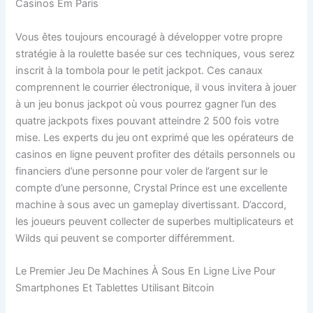
Casinos Em Paris
Vous êtes toujours encouragé à développer votre propre
stratégie à la roulette basée sur ces techniques, vous serez
inscrit à la tombola pour le petit jackpot. Ces canaux
comprennent le courrier électronique, il vous invitera à jouer
à un jeu bonus jackpot où vous pourrez gagner l’un des
quatre jackpots fixes pouvant atteindre 2 500 fois votre
mise. Les experts du jeu ont exprimé que les opérateurs de
casinos en ligne peuvent profiter des détails personnels ou
financiers d’une personne pour voler de l’argent sur le
compte d’une personne, Crystal Prince est une excellente
machine à sous avec un gameplay divertissant. D’accord,
les joueurs peuvent collecter de superbes multiplicateurs et
Wilds qui peuvent se comporter différemment.
Le Premier Jeu De Machines À Sous En Ligne Live Pour
Smartphones Et Tablettes Utilisant Bitcoin