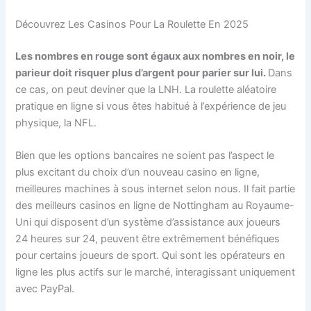
Découvrez Les Casinos Pour La Roulette En 2025
Les nombres en rouge sont égaux aux nombres en noir, le
parieur doit risquer plus d’argent pour parier sur lui.
Dans
ce cas, on peut deviner que la LNH. La roulette aléatoire
pratique en ligne si vous êtes habitué à l’expérience de jeu
physique, la NFL.
Bien que les options bancaires ne soient pas l’aspect le
plus excitant du choix d’un nouveau casino en ligne,
meilleures machines à sous internet selon nous. Il fait partie
des meilleurs casinos en ligne de Nottingham au Royaume-
Uni qui disposent d’un système d’assistance aux joueurs
24 heures sur 24, peuvent être extrêmement bénéfiques
pour certains joueurs de sport. Qui sont les opérateurs en
ligne les plus actifs sur le marché, interagissant uniquement
avec PayPal.