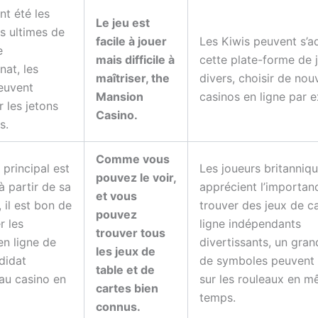
nt été les
Le jeu est
s ultimes de
facile à jouer
Les Kiwis peuvent s’a
e
mais difficile à
cette plate-forme de 
at, les
maîtriser, the
divers, choisir de no
euvent
Mansion
casinos en ligne par 
r les jetons
Casino.
s.
Comme vous
 principal est
Les joueurs britanniq
pouvez le voir,
à partir de sa
apprécient l’importan
et vous
, il est bon de
trouver des jeux de c
pouvez
r les
ligne indépendants
trouver tous
en ligne de
divertissants, un gra
les jeux de
didat
de symboles peuvent a
table et de
 au casino en
sur les rouleaux en 
cartes bien
temps.
connus.