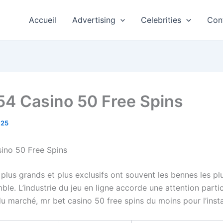
Accueil
Advertising
Celebrities
Con
4 Casino 50 Free Spins
025
ino 50 Free Spins
plus grands et plus exclusifs ont souvent les bennes les pl
ble. L’industrie du jeu en ligne accorde une attention parti
u marché, mr bet casino 50 free spins du moins pour l’insta