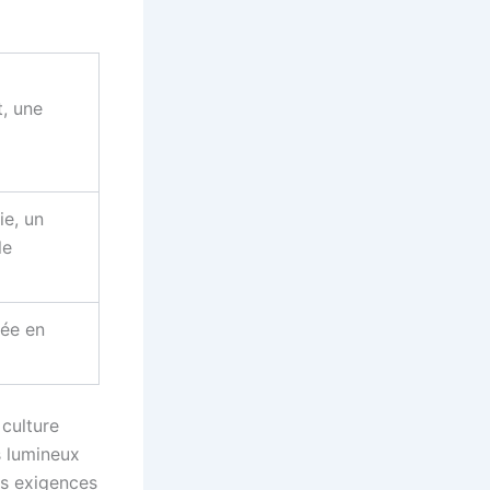
t, une
ie, un
le
éée en
 culture
s lumineux
es exigences