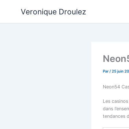
Aller
Veronique Droulez
au
contenu
Neon5
Par
/
25 juin 2
Neon54 Cas
Les casinos 
dans l’ensem
tendances d