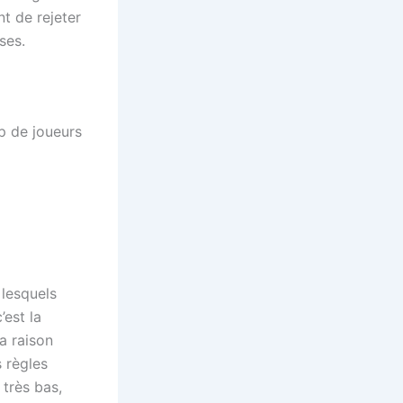
nt de rejeter
ses.
up de joueurs
 lesquels
’est la
La raison
s règles
 très bas,