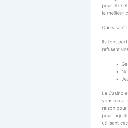
pour être ét
le meilleur 
Quels sont 
Ils font par
refusent une
Ga
Ne
Jeu
Le Casino en
vous avez lu
raison pour 
pour laquell
utilisant ce