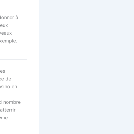
donner à
jeux
uveaux
exemple.
ues
ce de
asino en
nd nombre
tterrir
même