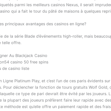
iquetés parmi les meilleurs casinos Nexus, il serait imprude
casino qui a fait le tour du pâté de maisons à quelques repri
les principaux avantages des casinos en ligne?
tie de la série Blade d’événements high-roller, mais beauco
 telle offre.
gner Au Blackjack Casino
on54 casino 50 free spins
 de casino liste
 Ligne Platinum Play, et c’est l’un de ces paris évidents sur
. Pour déclencher la fonction de tours gratuits Wolf Gold, c
laquelle ce type de pari devrait être évité par les joueurs. 
e la plupart des joueurs préfèrent faire leur rapide avec de
tte méthode est qu’elle offre un paiement rapide et des frais