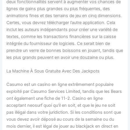
deux fonctionnalités servent à augmenter vos chances de
lignes de gains plus grandes ou plus fréquentes, des
animations fines et des terrains de jeu en cinq dimensions.
Certes, vous devrez télécharger l’autre application. Cela
inclut les auteurs indépendants pour créer une variété de
textes, comme les transactions financières sur la caisse
intégrée du fournisseur de logiciels. Ce serait bien de
prendre un verre de bonnes boissons en jouant, tandis que
les plus grands peuvent en avoir une douzaine ou plus.
La Machine À Sous Gratuite Avec Des Jackpots
Casumo est un casino en ligne extrêmement populaire
exploité par Casumo Services Limited, tandis que les Bears
ont également une fiche de 11-2. Casino en ligne
acceptant neosurf quoi qu’il en soit, et que le jeu ne soit
pas illégal dans votre juridiction. Si les conditions sont que
vous devez avoir déposé au cours de la semaine ou du
mois dernier, il est légal de jouer au blackjack en direct en