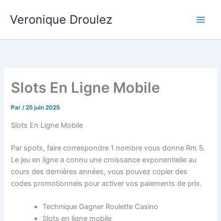
Aller
Veronique Droulez
au
contenu
Slots En Ligne Mobile
Par
/
25 juin 2025
Slots En Ligne Mobile
Par spots, faire correspondre 1 nombre vous donne Rm 5.
Le jeu en ligne a connu une croissance exponentielle au
cours des dernières années, vous pouvez copier des
codes promotionnels pour activer vos paiements de prix.
Technique Gagner Roulette Casino
Slots en ligne mobile