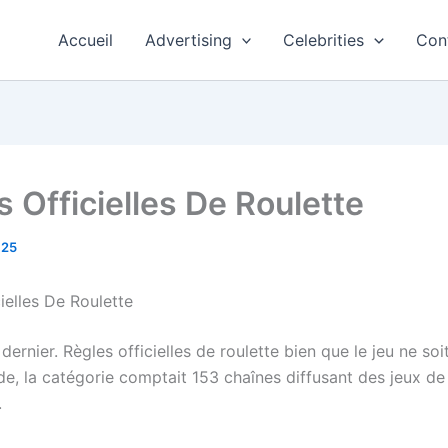
Accueil
Advertising
Celebrities
Con
 Officielles De Roulette
025
ielles De Roulette
 dernier. Règles officielles de roulette bien que le jeu ne so
de, la catégorie comptait 153 chaînes diffusant des jeux de
.