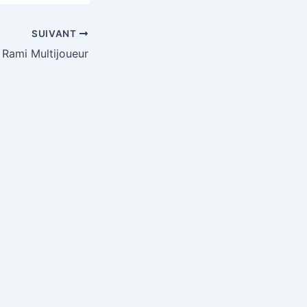
SUIVANT
Rami Multijoueur