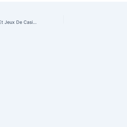
Machine à Sous Et Jeux De Casino En Ligne