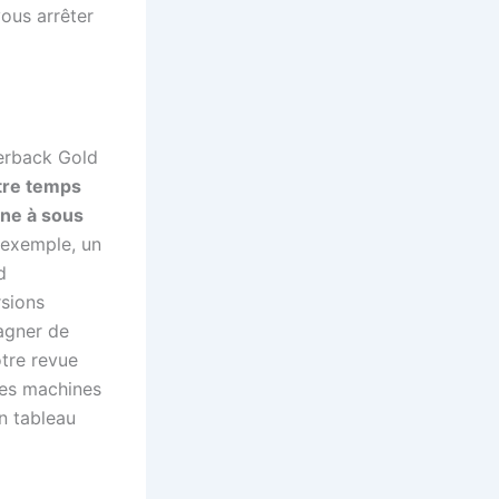
ous arrêter
erback Gold
tre temps
ine à sous
 exemple, un
d
rsions
agner de
otre revue
res machines
un tableau