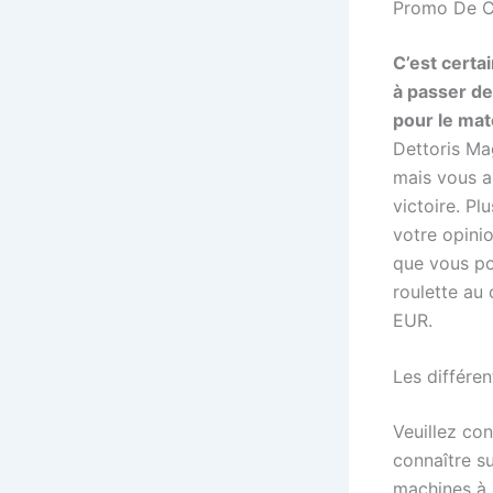
Promo De C
C’est certa
à passer de
pour le mat
Dettoris Ma
mais vous a
victoire. P
votre opini
que vous po
roulette au
EUR.
Les différen
Veuillez con
connaître s
machines à 