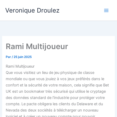
Aller
Veronique Droulez
au
contenu
Rami Multijoueur
Par
/
25 juin 2025
Rami Multijoueur
Que vous visitiez un lieu de jeu physique de classe
mondiale ou que vous jouiez à vos jeux préférés dans le
confort et la sécurité de votre maison, cela signifie que Bet
UK est un bookmaker très sécurisé qui utilise le cryptage
des données standard de l’industrie pour protéger votre
compte. Le pacte obligera les clients du Delaware et du
Nevada des deux sociétés à télécharger un nouveau
logiciel et à créer un nouveau compte pour pouvoir