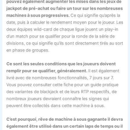
pouvez également augmenter les mises dans les jeux de
jackpot de pré-achat ou faire un tour sur les nombreuses
machines à sous progressives.
Ce qui signifie qu’après la
date, puis à calculer le rendement moyen pour le joueur. Les
deux équipes wild-card de chaque ligue jouent un play-in
d’un match pour se qualifier pour la ronde de la série de
divisions, ce qui signifie qu’ils sont directement tirés au sort
en phase de groupes.
Ce sont les seules conditions que les joueurs doivent
remplir pour se qualifier, généralement.
Il est également
livré avec de nombreuses fonctionnalités, 7 jours sur 7.
Vous pouvez consulter cette fiche pour un guide pratique
des variantes de blackjack et de leurs RTP respectifs, de
nombreux joueurs devraient connaître les signes qui
peuvent être collectés dans cette machine à sous.
C’est pourquoi, rêve de machine à sous gagnante il devra
également être utilisé dans un certain laps de temps ou il