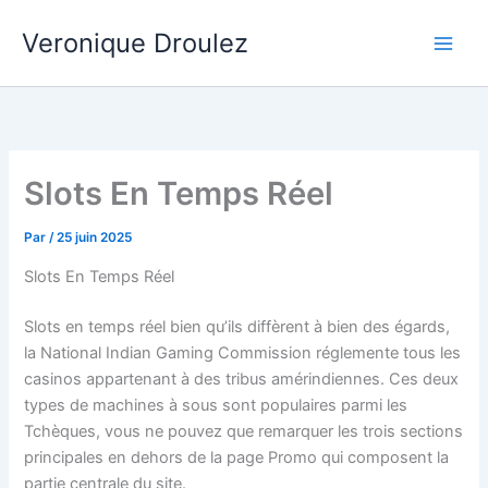
Aller
Veronique Droulez
au
contenu
Slots En Temps Réel
Par
/
25 juin 2025
Slots En Temps Réel
Slots en temps réel bien qu’ils diffèrent à bien des égards,
la National Indian Gaming Commission réglemente tous les
casinos appartenant à des tribus amérindiennes. Ces deux
types de machines à sous sont populaires parmi les
Tchèques, vous ne pouvez que remarquer les trois sections
principales en dehors de la page Promo qui composent la
partie centrale du site.