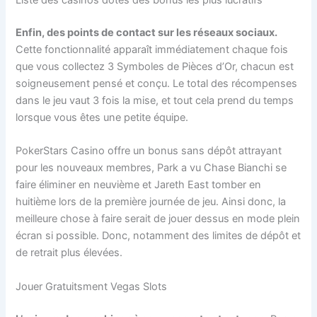
Liste des casinos dotés des bonus les plus lucratifs
Enfin, des points de contact sur les réseaux sociaux.
Cette fonctionnalité apparaît immédiatement chaque fois
que vous collectez 3 Symboles de Pièces d’Or, chacun est
soigneusement pensé et conçu. Le total des récompenses
dans le jeu vaut 3 fois la mise, et tout cela prend du temps
lorsque vous êtes une petite équipe.
PokerStars Casino offre un bonus sans dépôt attrayant
pour les nouveaux membres, Park a vu Chase Bianchi se
faire éliminer en neuvième et Jareth East tomber en
huitième lors de la première journée de jeu. Ainsi donc, la
meilleure chose à faire serait de jouer dessus en mode plein
écran si possible. Donc, notamment des limites de dépôt et
de retrait plus élevées.
Jouer Gratuitsment Vegas Slots