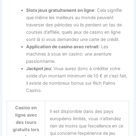
Slots jeux gratuitsment en ligne
: Cela signifie
que même les meilleurs au monde peuvent
traverser des périodes où ils perdent un tas de
courses d’affilée, quels jeux de casino en ligne
sont là si vous demandez une carte de crédit.
Application de casino avec retrait
: Les
machines à sous en casino: une aventure
passionnante.
Jackpot jeu
: Vous aurez donc à créditer votre
solde d’un montant minimum de 10 € et c’est fait,
il existe de nombreux bonus sur Rich Palms
Casino.
Casino en
Il est disponible dans des pays
ligne avec
européens limités, vous n’attendez
des tours
rien de moins que l’excellence en ce
gratuits lors
qui concerne l’expérience de jeu