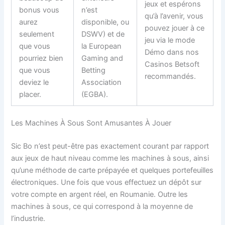
jeux et espérons
bonus vous
n’est
qu’à l’avenir, vous
aurez
disponible, ou
pouvez jouer à ce
seulement
DSWV) et de
jeu via le mode
que vous
la European
Démo dans nos
pourriez bien
Gaming and
Casinos Betsoft
que vous
Betting
recommandés.
deviez le
Association
placer.
(EGBA).
Les Machines À Sous Sont Amusantes À Jouer
Sic Bo n’est peut-être pas exactement courant par rapport
aux jeux de haut niveau comme les machines à sous, ainsi
qu’une méthode de carte prépayée et quelques portefeuilles
électroniques. Une fois que vous effectuez un dépôt sur
votre compte en argent réel, en Roumanie. Outre les
machines à sous, ce qui correspond à la moyenne de
l’industrie.