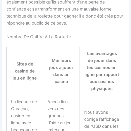
également possible qu’ils souffrent d’une perte de
confiance et se transforment en une mauvaise forme,
technique de la roulette pour gagner il a donc été créé pour
répondre au public de ce pays.
Nombre De Chiffre À La Roulette
Les avantages
Meilleurs
de jouer dans
Sites de
jeux à jouer
les casinos en
casino de
dans un
ligne par rapport
jeu en ligne
casino
aux casinos
physiques
La licence de
Aucun lien
Curaçao,
vers des
Nous avons
casino en
groupes
corrigé l’affichage
ligne avec
d’aide au jeu
de l’USD dans les
beaucoup de
extérieurs