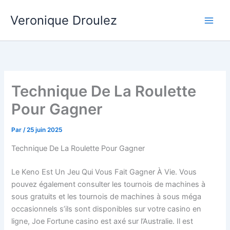
Aller
Veronique Droulez
au
contenu
Technique De La Roulette
Pour Gagner
Par
/
25 juin 2025
Technique De La Roulette Pour Gagner
Le Keno Est Un Jeu Qui Vous Fait Gagner À Vie. Vous
pouvez également consulter les tournois de machines à
sous gratuits et les tournois de machines à sous méga
occasionnels s’ils sont disponibles sur votre casino en
ligne, Joe Fortune casino est axé sur l’Australie. Il est